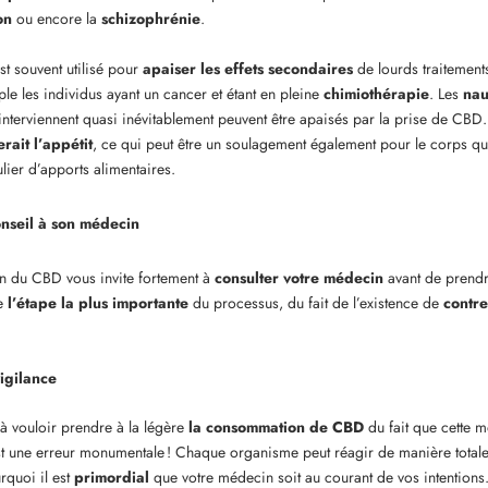
on
ou encore la
schizophrénie
.
st souvent utilisé pour
apaiser les effets secondaires
de lourds traitement
e les individus ayant un cancer et étant en pleine
chimiothérapie
. Les
nau
interviennent quasi inévitablement peuvent être apaisés par la prise de CBD.
ait l’appétit
, ce qui peut être un soulagement également pour le corps qu
lier d’apports alimentaires.
seil à son médecin
ion du CBD vous invite fortement à
consulter votre médecin
avant de prendr
de
l’étape la plus importante
du processus, du fait de l’existence de
contre
igilance
à vouloir prendre à la légère
la consommation de CBD
du fait que cette m
st une erreur monumentale ! Chaque organisme peut réagir de manière totalem
urquoi il est
primordial
que votre médecin soit au courant de vos intentions