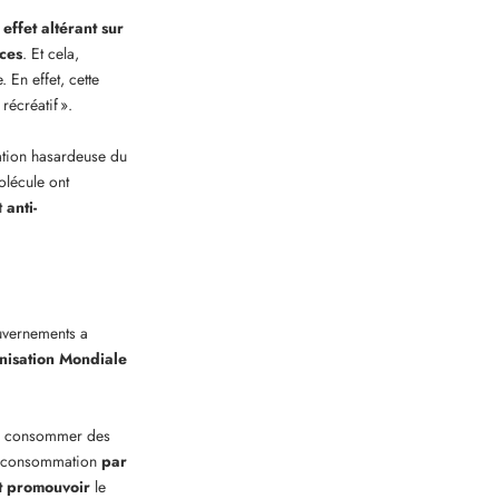
effet altérant
sur
ices
. Et cela,
. En effet, cette
récréatif ».
ation hasardeuse du
olécule ont
t
anti-
uvernements a
isation Mondiale
 consommer des
 la consommation
par
t promouvoir
le