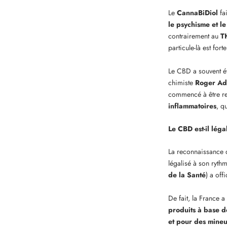
Le
CannaBiDiol
fa
le psychisme et l
contrairement au
T
particule-là est for
Le CBD a souvent ét
chimiste
Roger A
commencé à être r
inflammatoires
, q
Le CBD est-il léga
La reconnaissance 
légalisé à son ryth
de la Santé
) a off
De fait, la France a
produits à base 
et
pour des mineur