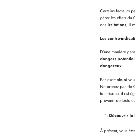
Certains facteurs p
gérer les effets d
des
irritations
, il 
Les contre-indicat
D’une manière génér
dangers potentiel
dangereux
.
Par exemple, si vou
Ne prenez pas de
tout risque, il est 
prévenir de toute c
Découvrir le
À présent, vous ête