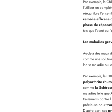
Par exemple, le CB
l’utiliser en compl
rééquilibre l’ensem
remède efficace c
phase de réparat
tels que l’acné ou 
Les maladies gra
Au-delà des maux d
comme une solution
ladite maladie ou le
Par exemple, le CBD 
polyarthrite rhum
comme
la Scléros
maladies telle que
traitements contre l’
précieuse pour
tro
D’autre part, ses
pr