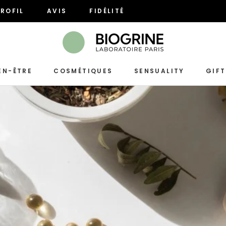
ROFIL
AVIS
FIDÉLITÉ
ROFIL
AVIS
FIDÉLITÉ
EN-ÊTRE
COSMÉTIQUES
SENSUALITY
GIF
SENSUALITY