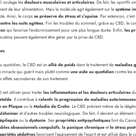
D soulage les
douleurs musculaires et articulaires
. De fait, les sportifs o
ément de leur alimentation. Mais la molécule agit également sur le
système i
ble. Ainsi, le corps
se préserve du stress et s’apaise
. Par extension, c’es
ontre les nuits agitées
. Fini les troubles du sommeil, grâce au CBD, le c
ion
qui favorise l’endormissement pour une plus longue durée. Enfin,
les p
l’eczéma peuvent également être gérer par la prise de CBD.
ves
u quotidien, le CBD est un
allié de poids
dans le traitement de
maladies 
 miracle qui guérit mais plutôt comme
une aide au quotidien
contre les e
s effets secondaires de son traitement.
est utiliser pour traiter
les inflammations et les douleurs articulaires
du
atoïde
. Il contribue à
ralentir la progression de maladies auto-immunes
e en Plaque
ou la
Maladie de Crohn
. Le CBD prévient même de la dégé
Alzheimer
et d’autres troubles neurologiques. De fait, il devient un élément 
épilepsie
ou la
dystonie
. Ses
propriétés antipsychotiques
font du Canna
ubles obsessionnels compulsifs
,
la panique chronique
et
le stress pos
opriétés sédatives
favorisent l’apaisement de l’esprit et est utilisé dans le 