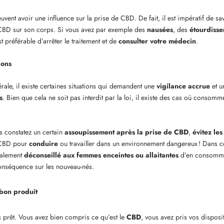
euvent avoir une influence sur la prise de CBD. De fait, il est impératif de 
u CBD sur son corps. Si vous avez par exemple des
nausées
, des
étourdiss
est préférable d’arrêter le traitement et de
consulter votre médecin
.
ions
ale, il existe certaines situations qui demandent une
vigilance accrue
et u
s
. Bien que cela ne soit pas interdit par la loi, il existe des cas où conso
s constatez un certain
assoupissement après la prise de CBD
,
évitez les
 CBD pour
conduire
ou travailler dans un environnement dangereux ! Dans cet
également
déconseillé aux femmes enceintes ou allaitantes
d’en consomme
onséquence sur les nouveau-nés.
 bon produit
s prêt. Vous avez bien compris ce qu’est le
CBD
, vous avez pris vos disposi