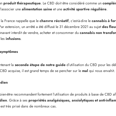
un
produit thérapeutique
. Le CBD doit être considéré comme un
complém
 d’associer une
alimentation saine
et une
activité sportive régulière
.
, la France rappelle que le
chanvre récréatif
, c’est-à-dire le
cannabis à fo
Par extension, un arrêté a été diffusé le 31 décembre 2021 au sujet
des fleu
orénavant interdit de vendre, acheter et consommer du
cannabis non transfo
 les
infusions
.
 symptômes
tenant la
seconde étape de notre guide
d’utilisation du CBD pour les déb
BD acquise, il est grand temps de se pencher sur le
mal
qui nous envahit.
idien
 bien-être recommandent fortement l’utilisation de produits à base de CBD a
dien
. Grâce à ses
propriétés analgésiques, anxiolytiques et anti-infla
 est très prisé dans de nombreux cas.