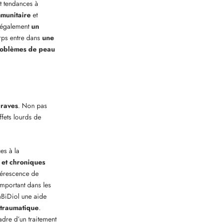
nt tendances à
mmunitaire
et
t également
un
orps entre dans
une
roblèmes de peau
graves
. Non pas
ffets lourds de
es à la
 et chroniques
nérescence de
important dans les
BiDiol une aide
t-traumatique
.
cadre d’un traitement