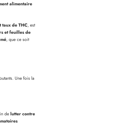
ent alimentaire
rt taux de THC
, est
rs et feuilles de
rmé
, que ce soit
utants. Une fois la
fin de
lutter contre
mmatoires