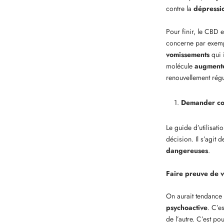
contre la
dépressi
Pour finir, le CBD e
concerne par exempl
vomissements
qui 
molécule
augmenter
renouvellement régu
Demander con
Le guide d’utilisat
décision. Il s’agit 
dangereuses
.
Faire preuve de v
On aurait tendance 
psychoactive
. C’e
de l’autre. C’est po