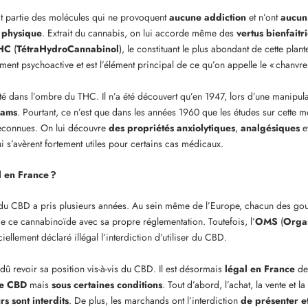
it partie des molécules qui ne provoquent
aucune addiction
et n’ont
aucun 
e physique
. Extrait du cannabis, on lui accorde même des
vertus bienfaitr
HC
(
TétraHydroCannabinol
), le constituant le plus abondant de cette plante
tement psychoactive et est l’élément principal de ce qu’on appelle le « chanvre 
é dans l’ombre du THC. Il n’a été découvert qu’en 1947, lors d’une manipul
dams
. Pourtant, ce n’est que dans les années 1960 que les études sur cette m
econnues. On lui découvre
des propriétés anxiolytiques
,
analgésiques
e
ui s’avèrent fortement utiles pour certains cas médicaux.
l en France ?
du CBD a pris plusieurs années. Au sein même de l’Europe, chacun des go
me ce cannabinoïde avec sa propre réglementation. Toutefois, l’
OMS
(
Organ
iciellement déclaré illégal l’interdiction d’utiliser du CBD.
 dû revoir sa position vis-à-vis du CBD. Il est désormais
légal en France
de
de CBD
mais
sous certaines conditions
. Tout d’abord, l’achat, la vente et
s sont interdits
. De plus, les marchands ont l’interdiction
de présenter e