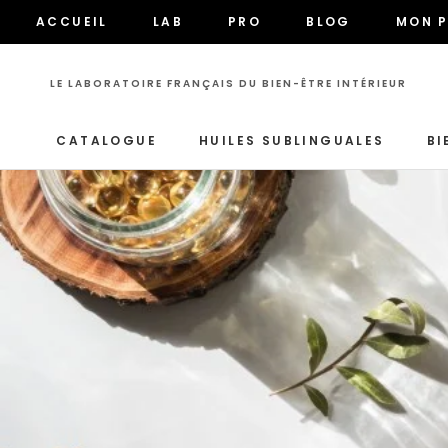
Aller
ACCUEIL
LAB
PRO
BLOG
MON P
au
ACCUEIL
LAB
PRO
BLOG
MON P
contenu
LE LABORATOIRE FRANÇAIS DU BIEN-ÊTRE INTÉRIEUR
CATALOGUE
HUILES SUBLINGUALES
BI
CATALOGUE