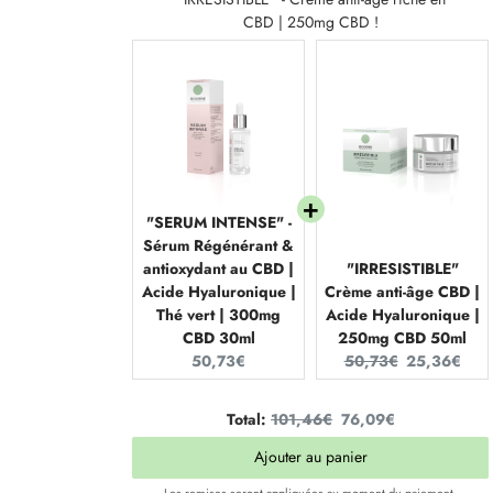
CBD | 250mg CBD !
"SERUM INTENSE" -
Sérum Régénérant &
antioxydant au CBD |
"IRRESISTIBLE"
Acide Hyaluronique |
Crème anti-âge CBD |
Thé vert | 300mg
Acide Hyaluronique |
CBD 30ml
250mg CBD 50ml
Current
Original
Current
50,73€
50,73€
25,36€
price:
price:
price:
Original
Discounted
Total:
101,46€
76,09€
price
price
Ajouter au panier