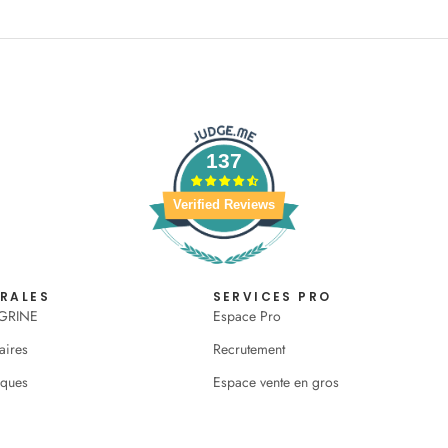
137
Verified Reviews
ÉRALES
SERVICES PRO
OGRINE
Espace Pro
aires
Recrutement
iques
Espace vente en gros