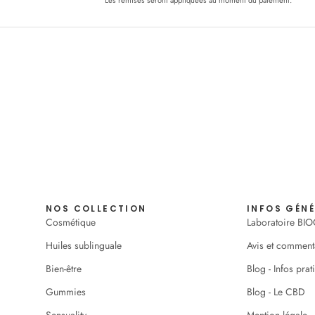
Les remises seront appliquées au moment du paiement.
NOS COLLECTION
INFOS GÉN
Cosmétique
Laboratoire BI
Huiles sublinguale
Avis et comment
Bien-être
Blog - Infos prat
Gummies
Blog - Le CBD
Sensuality
Mention légale