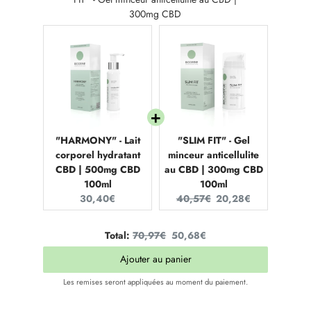
300mg CBD
"HARMONY" - Lait
"SLIM FIT" - Gel
corporel hydratant
minceur anticellulite
CBD | 500mg CBD
au CBD | 300mg CBD
100ml
100ml
Current
Original
Current
30,40€
40,57€
20,28€
price:
price:
price:
Original
Discounted
Total:
70,97€
50,68€
price
price
Ajouter au panier
Les remises seront appliquées au moment du paiement.