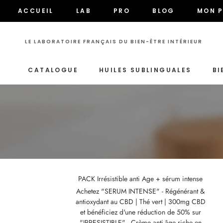
Aller
ACCUEIL
LAB
PRO
BLOG
MON P
au
ACCUEIL
LAB
PRO
BLOG
MON P
contenu
LE LABORATOIRE FRANÇAIS DU BIEN-ÊTRE INTÉRIEUR
CATALOGUE
HUILES SUBLINGUALES
BI
CATALOGUE
PACK Irrésistible anti Age + sérum intense
Achetez "SERUM INTENSE" - Régénérant &
antioxydant au CBD | Thé vert | 300mg CBD
et bénéficiez d'une réduction de 50% sur
"IRRESISTIBLE" - Crème anti-âge riche en