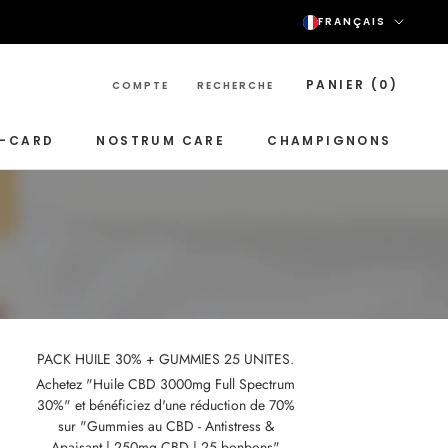
Langu
FRANÇAIS
PANIER (
0
)
COMPTE
RECHERCHE
T-CARD
NOSTRUM CARE
CHAMPIGNONS
NOSTRUM CARE
CHAMPIGNONS
PACK HUILE 30% + GUMMIES 25 UNITES.
Achetez "Huile CBD 3000mg Full Spectrum
30%" et bénéficiez d'une réduction de 70%
sur "Gummies au CBD - Antistress &
Apaisant | 250mg CBD | 25 bonbons"