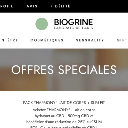
ROFIL
AVIS
FIDÉLITÉ
ROFIL
AVIS
FIDÉLITÉ
EN-ÊTRE
COSMÉTIQUES
SENSUALITY
GIF
SENSUALITY
OFFRES SPECIALES
PACK "HARMONY" LAIT DE CORPS + SLIM FIT
Achetez "HARMONY" - Lait de corps
hydratant au CBD | 500mg CBD et
bénéficiez d'une réduction de 25% sur"SLIM
FIT" - Gel minceur anticellulite au CBD |