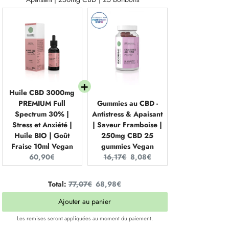
Huile CBD 3000mg
PREMIUM Full
Gummies au CBD -
Spectrum 30% |
Antistress & Apaisant
Stress et Anxiété |
| Saveur Framboise |
Huile BIO | Goût
250mg CBD 25
Fraise 10ml Vegan
gummies Vegan
Current
Original
Current
60,90€
16,17€
8,08€
price:
price:
price:
Original
Discounted
Total:
77,07€
68,98€
price
price
Ajouter au panier
Les remises seront appliquées au moment du paiement.