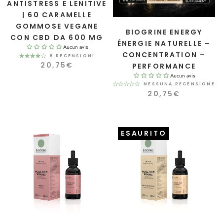
ANTISTRESS E LENITIVE
| 60 CARAMELLE
GOMMOSE VEGANE
BIOGRINE ENERGY
CON CBD DA 600 MG
ÉNERGIE NATURELLE –
Aucun avis
CONCENTRATION –
6 RECENSIONI
20,75€
PERFORMANCE
Aucun avis
NESSUNA RECENSIONE
20,75€
ESAURITO