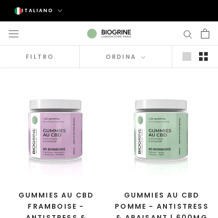
Vai
Lingua
ITALIANO
al
contenuto
FILTRO
ORDINA
GUMMIES AU CBD
GUMMIES AU CBD
FRAMBOISE -
POMME - ANTISTRESS
ANTISTRESS &
& APAISANT | 600MG