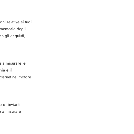
ni relative ai tuoi
romemoria degli
n gli acquisti,
e a misurare le
ia e il
Internet nel motore
 di inviarti
re a misurare