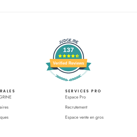
137
Verified Reviews
ÉRALES
SERVICES PRO
OGRINE
Espace Pro
aires
Recrutement
iques
Espace vente en gros