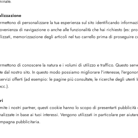
rminale.
alizzazione
mettono di personalizzare la tua esperienza sul sito identificando informazio
 provenienza di navigazione o anche alle funzionalità che hai richiesto (es: p
alizzati, memorizzazione degli articoli nel tuo carrello prima di proseguire co
mettono di conoscere la natura e i volumi di utilizzo e traffico. Questo serv
te dal nostro sito. In questo modo possiamo migliorare l'interesse, l'ergonom
rvizi offerti (ad esempio: le pagine più consultate, le ricerche degli utenti 
ecc.).
ri
amite i nostri partner, questi cookie hanno lo scopo di presentarti pubblicità o
lizzate in base ai tuoi interessi. Vengono utilizzati in particolare per aiuta
campagna pubblicitaria.