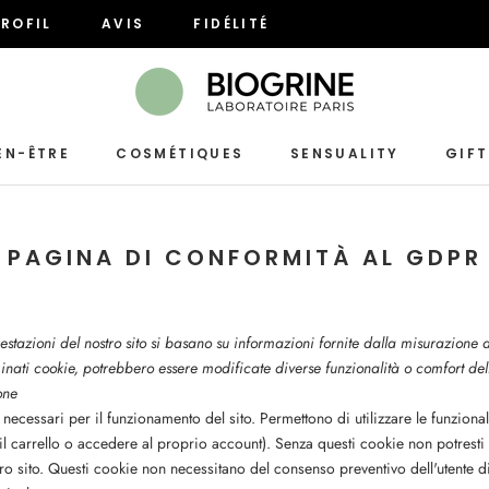
ROFIL
AVIS
FIDÉLITÉ
ROFIL
AVIS
FIDÉLITÉ
EN-ÊTRE
COSMÉTIQUES
SENSUALITY
GIF
SENSUALITY
PAGINA DI CONFORMITÀ AL GDPR
restazioni del nostro sito si basano su informazioni fornite dalla misurazione 
nati cookie, potrebbero essere modificate diverse funzionalità o comfort dell
one
ecessari per il funzionamento del sito. Permettono di utilizzare le funzional
il carrello o accedere al proprio account). Senza questi cookie non potresti 
ro sito. Questi cookie non necessitano del consenso preventivo dell'utente di