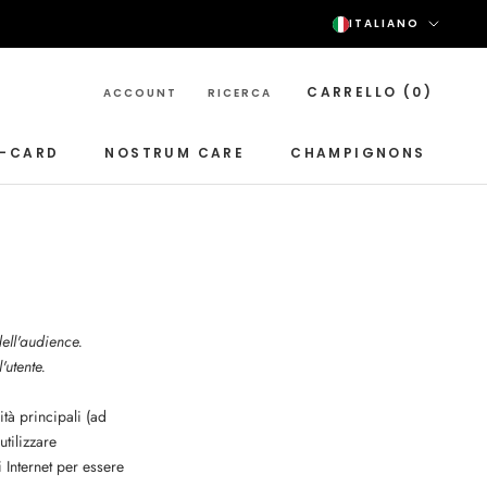
Lingu
ITALIANO
CARRELLO (
0
)
ACCOUNT
RICERCA
T-CARD
NOSTRUM CARE
CHAMPIGNONS
NOSTRUM CARE
CHAMPIGNONS
dell'audience.
'utente.
ità principali (ad
utilizzare
 Internet per essere