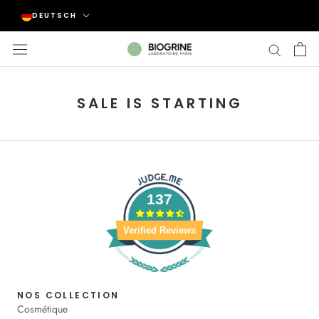
Direkt
Sprache
DEUTSCH
zum
Inhalt
SALE IS STARTING
137
Verified Reviews
NOS COLLECTION
Cosmétique