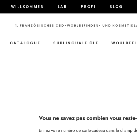
Direkt
WILLKOMMEN
LAB
PROFI
BLOG
zum
WILLKOMMEN
LAB
PROFI
BLOG
Inhalt
1. FRANZÖSISCHES CBD-WOHLBEFINDEN- UND KOSMETIK
CATALOGUE
SUBLINGUALE ÖLE
WOHLBEF
CATALOGUE
Vous ne savez pas combien vous reste-i
Entrez votre numéro de carte-cadeau dans le champ de s