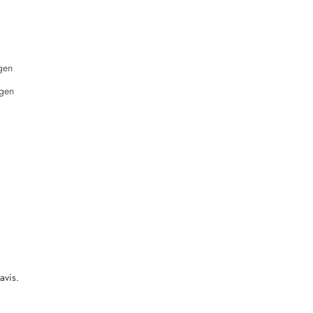
gen
gen
avis.