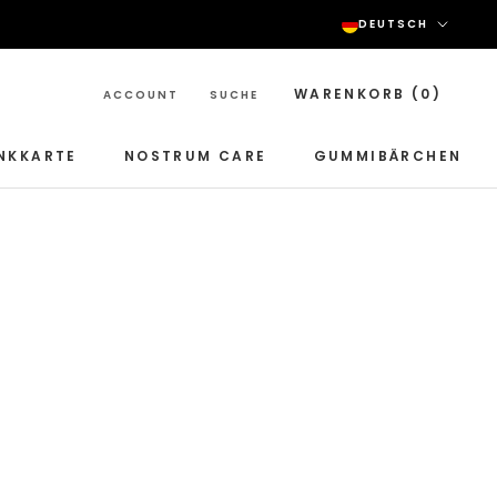
Sprac
DEUTSCH
WARENKORB (
0
)
ACCOUNT
SUCHE
NKKARTE
NOSTRUM CARE
GUMMIBÄRCHEN
NOSTRUM CARE
GUMMIBÄRCHEN