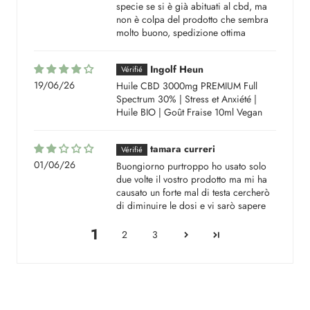
specie se si è già abituati al cbd, ma
non è colpa del prodotto che sembra
molto buono, spedizione ottima
Ingolf Heun
19/06/26
Huile CBD 3000mg PREMIUM Full
Spectrum 30% | Stress et Anxiété |
Huile BIO | Goût Fraise 10ml Vegan
tamara curreri
01/06/26
Buongiorno purtroppo ho usato solo
due volte il vostro prodotto ma mi ha
causato un forte mal di testa cercherò
di diminuire le dosi e vi sarò sapere
1
2
3