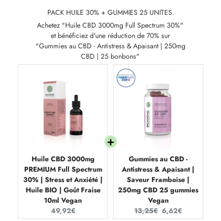
PACK HUILE 30% + GUMMIES 25 UNITES.
Achetez "Huile CBD 3000mg Full Spectrum 30%"
et bénéficiez d'une réduction de 70% sur
"Gummies au CBD - Antistress & Apaisant | 250mg
CBD | 25 bonbons"
Huile CBD 3000mg
Gummies au CBD -
PREMIUM Full Spectrum
Antistress & Apaisant |
30% | Stress et Anxiété |
Saveur Framboise |
Huile BIO | Goût Fraise
250mg CBD 25 gummies
10ml Vegan
Vegan
Current
Original
Current
49,92€
13,25€
6,62€
price:
price:
price: