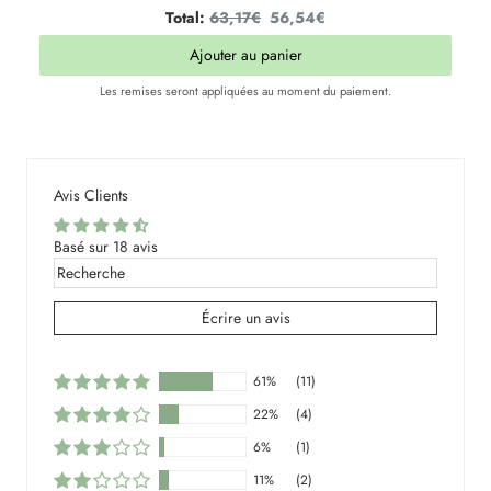
Original
Discounted
Total:
63,17€
56,54€
price
price
Ajouter au panier
Les remises seront appliquées au moment du paiement.
Avis Clients
Basé sur 18 avis
Écrire un avis
61%
(11)
22%
(4)
6%
(1)
11%
(2)