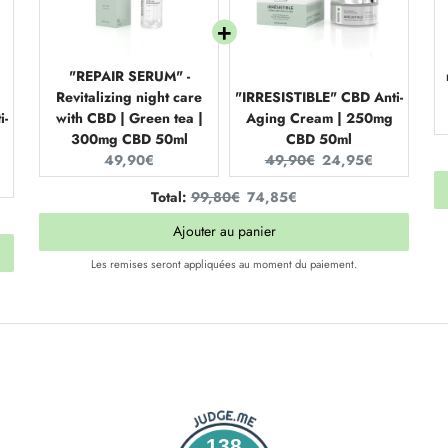
"REPAIR SERUM" -
Revitalizing night care
"IRRESISTIBLE" CBD Anti-
i-
with CBD | Green tea |
Aging Cream | 250mg
300mg CBD 50ml
CBD 50ml
Current
Original
Current
49,90€
49,90€
24,95€
price:
price:
price:
Original
Discounted
Total:
99,80€
74,85€
price
price
Ajouter au panier
Les remises seront appliquées au moment du paiement.
138