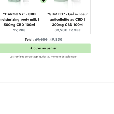
"HARMONY" - CBD
"SLIM FIT" - Gel minceur
moisturizing body milk |
anticellulite au CBD |
500mg CBD 100ml
300mg CBD 100ml
Current
Original
Current
29,90€
39,90€
19,95€
price:
price:
price:
Original
Discounted
Total:
69,80€
49,85€
price
price
Ajouter au panier
Les remises seront appliquées au moment du paiement.