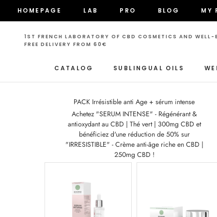
Skip
HOMEPAGE
LAB
PRO
BLOG
MY 
to
HOMEPAGE
LAB
PRO
BLOG
MY 
content
1ST FRENCH LABORATORY OF CBD COSMETICS AND WELL-B
FREE DELIVERY FROM 60€
CATALOG
SUBLINGUAL OILS
WE
CATALOG
PACK Irrésistible anti Age + sérum intense
Achetez "SERUM INTENSE" - Régénérant &
antioxydant au CBD | Thé vert | 300mg CBD et
bénéficiez d'une réduction de 50% sur
"IRRESISTIBLE" - Crème anti-âge riche en CBD |
250mg CBD !