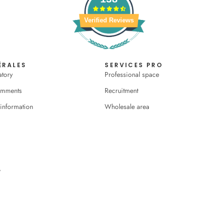
Verified Reviews
ÉRALES
SERVICES PRO
atory
Professional space
omments
Recruitment
 information
Wholesale area
y