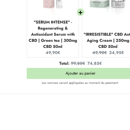
"SERUM INTENSE" -
Regenerating &
Antioxidant Serum with
"IRRESISTIBLE" CBD Ant
CBD | Green tea | 300mg
Aging Cream | 250mg
CBD 50ml
CBD 50ml
Current
Original
Current
49,90€
49,90€
24,95€
price:
price:
price:
Original
Discounted
Total:
99,80€
74,85€
price
price
Ajouter au panier
Les remises seront appliquées au moment du paiement.