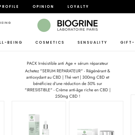
PROFILE
OPINION
LOYALTY
PROFILE
OPINION
LOYALTY
EING

LL-BEING
COSMETICS
SENSUALITY
GIFT
SENSUALITY
PACK Irrésistible anti Age + sérum réparateur
Achetez "SERUM REPARATEUR" - Régénérant &
antioxydant au CBD | Thé vert | 300mg CBD et
bénéficiez d'une réduction de 50% sur
"IRRESISTIBLE" - Crème anti-âge riche en CBD |
250mg CBD !