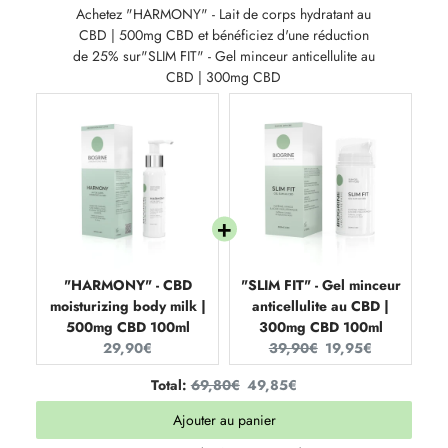
Achetez "HARMONY" - Lait de corps hydratant au
CBD | 500mg CBD et bénéficiez d'une réduction
de 25% sur"SLIM FIT" - Gel minceur anticellulite au
CBD | 300mg CBD
"HARMONY" - CBD
"SLIM FIT" - Gel minceur
moisturizing body milk |
anticellulite au CBD |
500mg CBD 100ml
300mg CBD 100ml
Current
Original
Current
29,90€
39,90€
19,95€
price:
price:
price:
Original
Discounted
Total:
69,80€
49,85€
price
price
Ajouter au panier