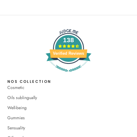
138
Verified Reviews
NOS COLLECTION
Cosmetic
Oils sublingually
Well-being
Gummies
Sensuality