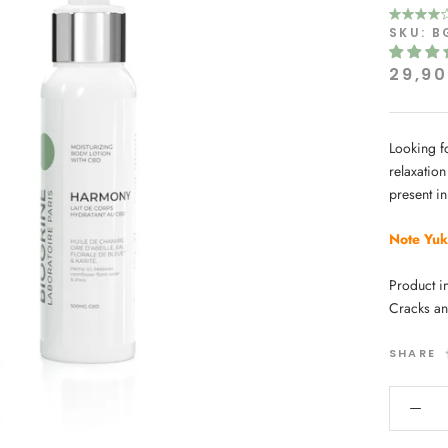
SKU:
B
29,9
Looking f
relaxation
present i
Note Yu
Product i
Cracks and
SHARE