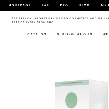
Skip
HOMEPAGE
LAB
PRO
BLOG
MY 
to
HOMEPAGE
LAB
PRO
BLOG
MY 
content
1ST FRENCH LABORATORY OF CBD COSMETICS AND WELL-B
FREE DELIVERY FROM 60€
CATALOG
SUBLINGUAL OILS
WE
CATALOG