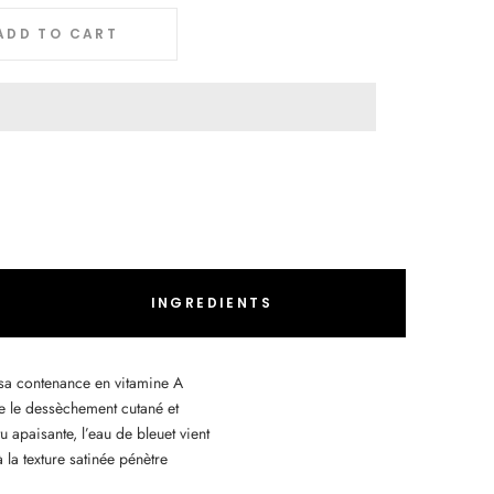
ADD TO CART
INGREDIENTS
sa contenance en vitamine A
te le dessèchement cutané et
 apaisante, l’eau de bleuet vient
 la texture satinée pénètre