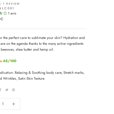
1 REVIEW
GLC001
1 avis
0€
or the perfect care to sublimate your skin? Hydration and
 are on the agenda thanks to the many active ingredients
n beeswax, shea butter and hemp oil.
ka
65/100
ndication: Relaxing & Soothing body care, Stretch marks,
 Wrinkles, Satin Skin Texture.