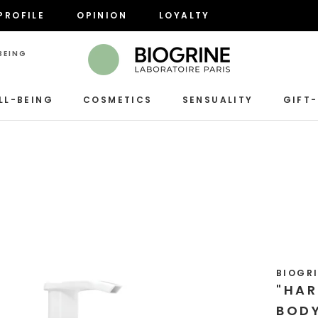
PROFILE
OPINION
LOYALTY
PROFILE
OPINION
LOYALTY
EING

LL-BEING
COSMETICS
SENSUALITY
GIFT
SENSUALITY
BIOGRI
"HAR
BODY