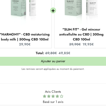
"SLIM FIT" - Gel minceur
"HARMONY" - CBD moisturizing
anticellulite au CBD | 300mg
body milk | 500mg CBD 100ml
CBD 100ml
Current
Original
Current
29,90€
39,90€
19,95€
price:
price:
price:
Original
Discounted
Total:
69,80€
49,85€
price
price
Ajouter au panier
Les remises seront appliquées au moment du paiement.
Avis Clients
Basé sur 1 avis