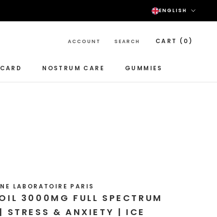
Langu
ENGLISH
CART (
0
)
ACCOUNT
SEARCH
-CARD
NOSTRUM CARE
GUMMIES
NOSTRUM CARE
GUMMIES
NE LABORATOIRE PARIS
OIL 3000MG FULL SPECTRUM
| STRESS & ANXIETY | ICE