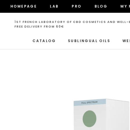
Skip
HOMEPAGE
LAB
PRO
BLOG
MY 
to
HOMEPAGE
LAB
PRO
BLOG
MY 
content
1ST FRENCH LABORATORY OF CBD COSMETICS AND WELL-B
FREE DELIVERY FROM 60€
CATALOG
SUBLINGUAL OILS
WE
CATALOG