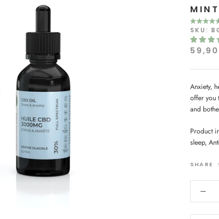
MINT
SKU:
B
59,9
Anxiety, 
offer you 
and bothe
Product i
sleep, Ant
SHARE