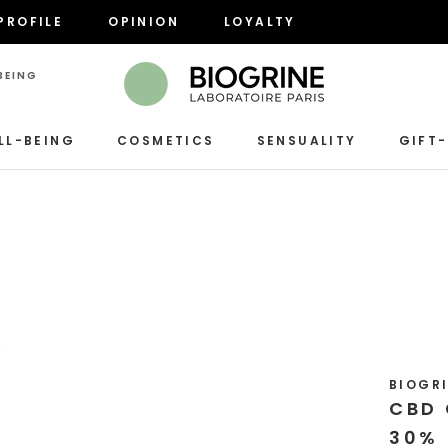
PROFILE
OPINION
LOYALTY
PROFILE
OPINION
LOYALTY
EING

LL-BEING
COSMETICS
SENSUALITY
GIFT
SENSUALITY
BIOGRI
CBD 
30% 