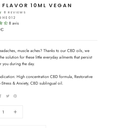
 FLAVOR 10ML VEGAN
8 REVIEWS
GHE012
8 avis
0€
headaches, muscle aches? Thanks to our CBD oils, we
the solution for these little everyday ailments that persist
r you during the day.
ndication: High concentration CBD formula, Restorative
i-Stress & Anxiety, CBD sublingual oil.