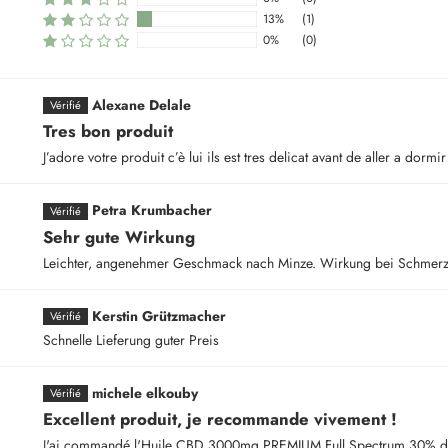
13%
(1)
0%
(0)
Alexane Delale
Tres bon produit
J’adore votre produit c’è lui ils est tres delicat avant de aller a dormir
Petra Krumbacher
Sehr gute Wirkung
Leichter, angenehmer Geschmack nach Minze. Wirkung bei Schmerze
Kerstin Grützmacher
Schnelle Lieferung guter Preis
michele elkouby
Excellent produit, je recommande vivement !
J'ai commandé l'Huile CBD 3000mg PREMIUM Full Spectrum 30% d