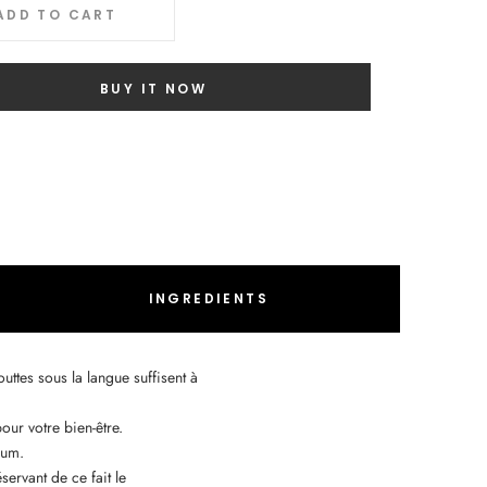
ADD TO CART
BUY IT NOW
INGREDIENTS
outtes sous la langue suffisent à
our votre bien-être.
ium.
servant de ce fait le